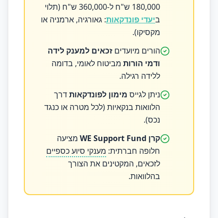
180,000 ש"ח ל-360,000 ש"ח (תלוי
ב
יעדי פונדקאות
: גאורגיה, ארמניה או
מקסיקו).
הורים מיועדים
זכאים למענק לידה
ודמי הורות
מביטוח לאומי, בדומה
ללידה רגילה.
ניתן לגייס
מימון לפונדקאות
דרך
הלוואות בנקאיות (לכל מטרה או כנגד
נכס).
קרן WE Support Fund
מציעה
חלופה חברתית:
מענקי סיוע כספיים
לזכאים, המקטינים את הצורך
בהלוואות.